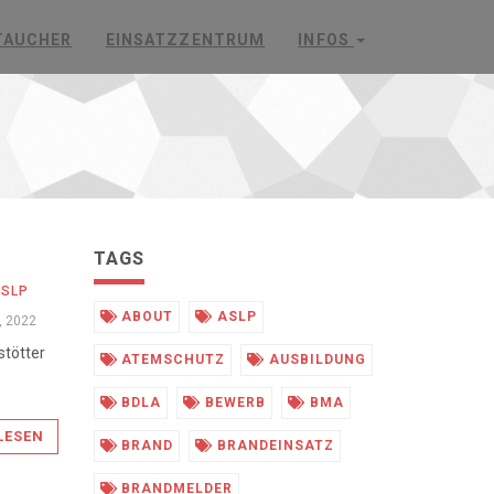
TAUCHER
EINSATZZENTRUM
INFOS
TAGS
SLP
ABOUT
ASLP
, 2022
stötter
ATEMSCHUTZ
AUSBILDUNG
BDLA
BEWERB
BMA
LESEN
BRAND
BRANDEINSATZ
BRANDMELDER