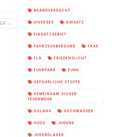
BRANDVERDACHT
DIVERSES
EINSATZ
TER →
EINSATZGEBIET
FAHRZEUGBERGUNG
FKAE
FLA
FRIEDENSLICHT
FUHRPARK
FUNK
GEFÄHRLICHE-STOFFE
GEMEINSAM-SICHER-
FEUERWEHR
GOLANG
HOCHWASSER
HUGO
JUGEND
JUGENDLAGER