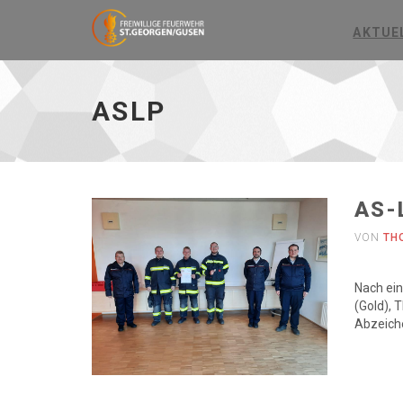
AKTUE
ASLP
-
zur
ASLP
Hauptseite
AS-
VON
TH
Nach ein
(Gold), 
Abzeiche