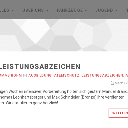
LLES
ÜBER UNS
FAHRZEUGE
JUGEND
LEISTUNGSABZEICHEN
OMAS BÖHM
IN
AUSBILDUNG
,
ATEMSCHUTZ
,
LEISTUNGSABZEICHEN
,
A
März 12
igen Wochen intensiver Vorbereitung holten sich gestern Manuel Brand
Thomas Leonhartsberger und Max Schindelar (Bronze) ihre verdienten
n. Wir gratulieren ganz herzlich!
WEITER