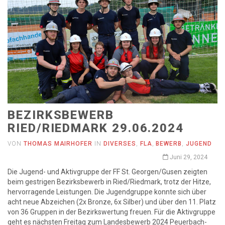
BEZIRKSBEWERB
RIED/RIEDMARK 29.06.2024
VON
THOMAS MAIRHOFER
IN
DIVERSES
,
FLA
,
BEWERB
,
JUGEND
Juni 29, 2024
Die Jugend- und Aktivgruppe der FF St. Georgen/Gusen zeigten
beim gestrigen Bezirksbewerb in Ried/Riedmark, trotz der Hitze,
hervorragende Leistungen. Die Jugendgruppe konnte sich über
acht neue Abzeichen (2x Bronze, 6x Silber) und über den 11. Platz
von 36 Gruppen in der Bezirkswertung freuen. Für die Aktivgruppe
geht es nächsten Freitag zum Landesbewerb 2024 Peuerbach-