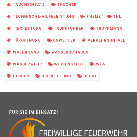
TAUCHEINSATZ
TAUCHER
TECHNISCHE-HILFELEISTUNG
THEME
THL
TIERRETTUNG
TRUPPFÜHRER
TRUPPMANN
TÜRÖFFNUNG
UNWETTER
VERKEHRSUNFALL
WALDBRAND
WASSERSCHADEN
WASSERWEHR
WISSENSTEST
WLA
ÖLSPUR
ÜBERFLUTUNG
ÜBUNG
FÜR SIE IM EINSATZ!