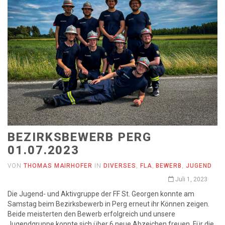
BEZIRKSBEWERB PERG
01.07.2023
VON
THOMAS MAIRHOFER
IN
DIVERSES
,
FLA
,
BEWERB
,
JUGEND
Juli 1, 2023
Die Jugend- und Aktivgruppe der FF St. Georgen konnte am
Samstag beim Bezirksbewerb in Perg erneut ihr Können zeigen.
Beide meisterten den Bewerb erfolgreich und unsere
Jugendgruppe konnte sich über 6 neue Abzeichen freuen. Für die