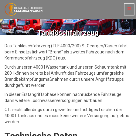
Navi
ein-
Tanklöschfahrzeug
-
zur
Tanklöschfahrzeug
Hauptseite
Das Tanklöschfahrzeug (TLF 4000/200) St.Georgen/Gusen fährt
beim Einsatzstichwort “Brand” als zweites Fahrzeug nach dem
Kommandofahrzeug (KDO) aus.
Durch unseren 4000 l Wassertank und unseren Schaumtank mit
200 l können bereits bei Ankunft des Fahrzeugs umfangreiche
Brandbekämpfungsmaßnahmen durch unsere Angriffstrupps
durchgeführt werden.
In dieser Erstangriffsphase können nachrückende Fahrzeuge
dann weitere Löschwasserversorgungen aufbauen.
Oft reicht allerdings durch gezieltes und richtiges Löschen der
4000 l Tank aus und es muss keine weitere Versorgung aufgebaut
werden.
Technische Daten