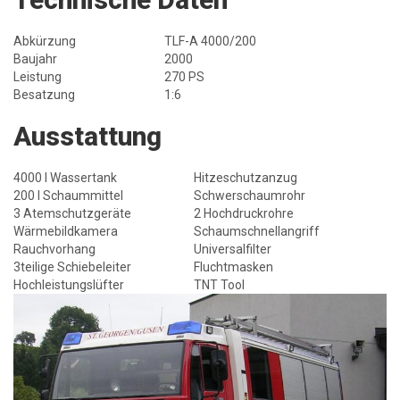
Abkürzung
TLF-A 4000/200
Baujahr
2000
Leistung
270 PS
Besatzung
1:6
Ausstattung
4000 l Wassertank
Hitzeschutzanzug
200 l Schaummittel
Schwerschaumrohr
3 Atemschutzgeräte
2 Hochdruckrohre
Wärmebildkamera
Schaumschnellangriff
Rauchvorhang
Universalfilter
3teilige Schiebeleiter
Fluchtmasken
Hochleistungslüfter
TNT Tool