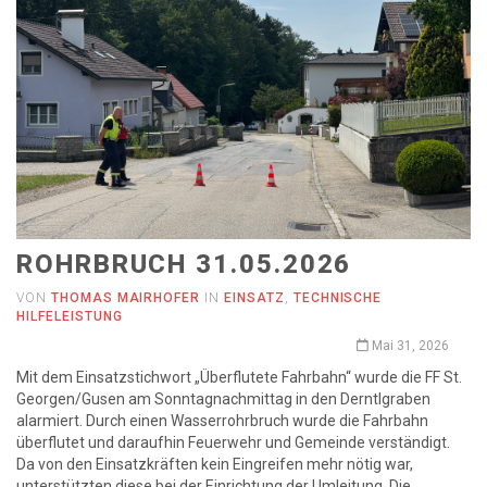
ROHRBRUCH 31.05.2026
VON
THOMAS MAIRHOFER
IN
EINSATZ
,
TECHNISCHE
HILFELEISTUNG
Mai 31, 2026
Mit dem Einsatzstichwort „Überflutete Fahrbahn“ wurde die FF St.
Georgen/Gusen am Sonntagnachmittag in den Derntlgraben
alarmiert. Durch einen Wasserrohrbruch wurde die Fahrbahn
überflutet und daraufhin Feuerwehr und Gemeinde verständigt.
Da von den Einsatzkräften kein Eingreifen mehr nötig war,
unterstützten diese bei der Einrichtung der Umleitung. Die