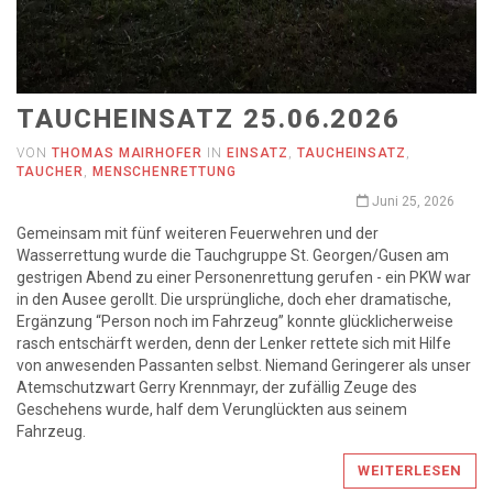
TAUCHEINSATZ 25.06.2026
VON
THOMAS MAIRHOFER
IN
EINSATZ
,
TAUCHEINSATZ
,
TAUCHER
,
MENSCHENRETTUNG
Juni 25, 2026
Gemeinsam mit fünf weiteren Feuerwehren und der
Wasserrettung wurde die Tauchgruppe St. Georgen/Gusen am
gestrigen Abend zu einer Personenrettung gerufen - ein PKW war
in den Ausee gerollt. Die ursprüngliche, doch eher dramatische,
Ergänzung “Person noch im Fahrzeug” konnte glücklicherweise
rasch entschärft werden, denn der Lenker rettete sich mit Hilfe
von anwesenden Passanten selbst. Niemand Geringerer als unser
Atemschutzwart Gerry Krennmayr, der zufällig Zeuge des
Geschehens wurde, half dem Verunglückten aus seinem
Fahrzeug.
WEITERLESEN