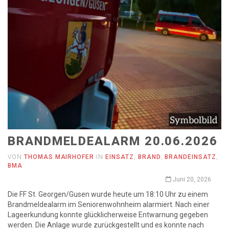
BRANDMELDEALARM 20.06.2026
VON
THOMAS MAIRHOFER
IN
EINSATZ
,
BRAND
,
BRANDEINSATZ
,
BMA
Juni 20, 2026
Die FF St. Georgen/Gusen wurde heute um 18:10 Uhr zu einem
Brandmeldealarm im Seniorenwohnheim alarmiert. Nach einer
Lageerkundung konnte glücklicherweise Entwarnung gegeben
werden. Die Anlage wurde zurückgestellt und es konnte nach