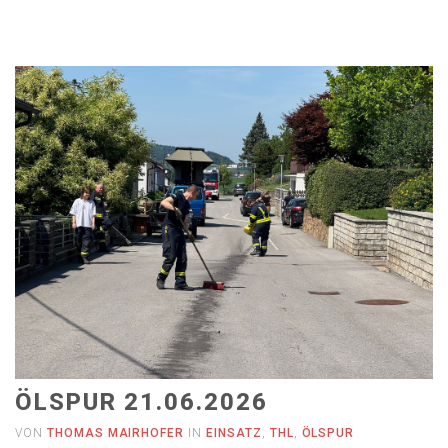
ÖLSPUR 21.06.2026
VON
THOMAS MAIRHOFER
IN
EINSATZ
,
THL
,
ÖLSPUR