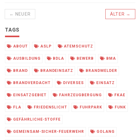
← NEUER
ÄLTER →
TAGS
ABOUT
ASLP
ATEMSCHUTZ
AUSBILDUNG
BDLA
BEWERB
BMA
BRAND
BRANDEINSATZ
BRANDMELDER
BRANDVERDACHT
DIVERSES
EINSATZ
EINSATZGEBIET
FAHRZEUGBERGUNG
FKAE
FLA
FRIEDENSLICHT
FUHRPARK
FUNK
GEFÄHRLICHE-STOFFE
GEMEINSAM-SICHER-FEUERWEHR
GOLANG