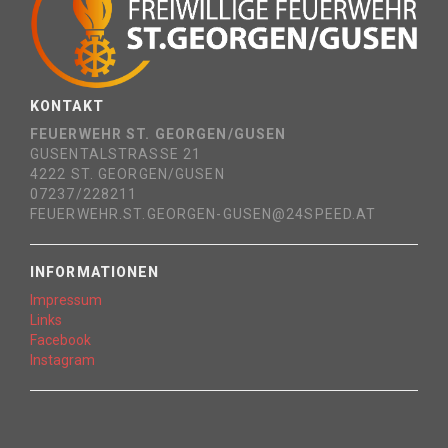
KONTAKT
FEUERWEHR ST. GEORGEN/GUSEN
GUSENTALSTRASSE 21
4222 ST. GEORGEN/GUSEN
07237/228211
FEUERWEHR.ST.GEORGEN-GUSEN@24SPEED.AT
INFORMATIONEN
Impressum
Links
Facebook
Instagram