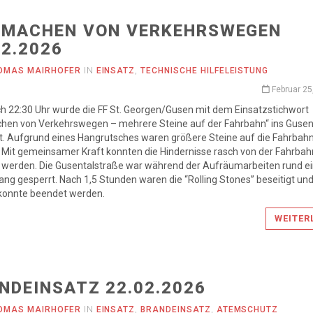
IMACHEN VON VERKEHRSWEGEN
02.2026
OMAS MAIRHOFER
IN
EINSATZ
,
TECHNISCHE HILFELEISTUNG
Februar 25
h 22:30 Uhr wurde die FF St. Georgen/Gusen mit dem Einsatzstichwort
chen von Verkehrswegen – mehrere Steine auf der Fahrbahn“ ins Gusen
t. Aufgrund eines Hangrutsches waren größere Steine auf die Fahrbah
 Mit gemeinsamer Kraft konnten die Hindernisse rasch von der Fahrbah
t werden. Die Gusentalstraße war während der Aufräumarbeiten rund e
ang gesperrt. Nach 1,5 Stunden waren die “Rolling Stones” beseitigt un
 konnte beendet werden.
WEITER
NDEINSATZ 22.02.2026
OMAS MAIRHOFER
IN
EINSATZ
,
BRANDEINSATZ
,
ATEMSCHUTZ