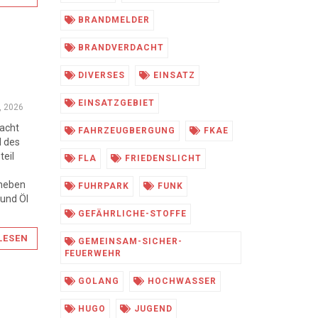
BRANDMELDER
BRANDVERDACHT
DIVERSES
EINSATZ
EINSATZGEBIET
9, 2026
Nacht
FAHRZEUGBERGUNG
FKAE
d des
teil
FLA
FRIEDENSLICHT
 neben
FUHRPARK
FUNK
 und Öl
GEFÄHRLICHE-STOFFE
LESEN
GEMEINSAM-SICHER-
FEUERWEHR
GOLANG
HOCHWASSER
HUGO
JUGEND