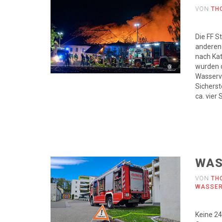
VON
TH
Die FF S
anderen 
nach Kat
wurden d
Wasserve
Sicherst
ca. vier
WAS
VON
TH
WASSE
Keine 24