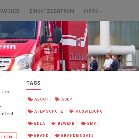
TAUCHER
EINSATZZENTRUM
INFOS
TAGS
, 2026
ABOUT
ASLP
m
ATEMSCHUTZ
AUSBILDUNG
waffnet
ar
BDLA
BEWERB
BMA
BRAND
BRANDEINSATZ
LESEN