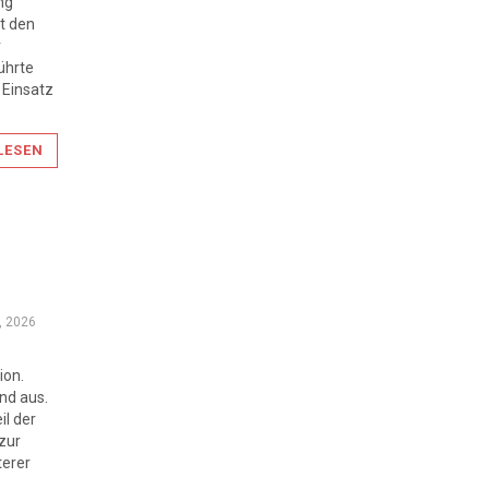
ng
it den
r
ührte
 Einsatz
LESEN
, 2026
ion.
nd aus.
il der
zur
terer