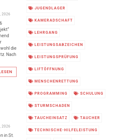
JUGENDLAGER
9, 2026
KAMERADSCHAFT
16
jekt“
LEHRGANG
ehend
r
LEISTUNGSABZEICHEN
owohl die
tz. Nach
LEISTUNGSPRÜFUNG
LIFTÖFFNUNG
LESEN
MENSCHENRETTUNG
PROGRAMMING
SCHULUNG
STURMSCHADEN
TAUCHEINSATZ
TAUCHER
3, 2026
TECHNISCHE-HILFELEISTUNG
 in St.