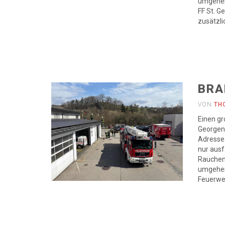
umgehen
FF St. G
zusätzl
BRA
VON
TH
Einen gr
Georgen/
Adresse
nur ausf
Rauchen
umgehend
Feuerweh