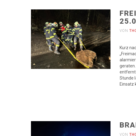
FRE
25.
VON
TH
Kurz nac
„Freima
alarmier
geraten.
entfern
Stunde l
Einsatz
BRA
VON
TH