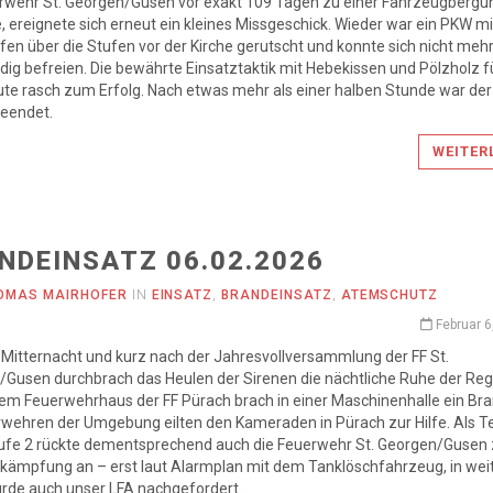
erwehr St. Georgen/Gusen vor exakt 109 Tagen zu einer Fahrzeugbergu
, ereignete sich erneut ein kleines Missgeschick. Wieder war ein PKW m
ifen über die Stufen vor der Kirche gerutscht und konnte sich nicht meh
dig befreien. Die bewährte Einsatztaktik mit Hebekissen und Pölzholz f
te rasch zum Erfolg. Nach etwas mehr als einer halben Stunde war der
beendet.
WEITER
NDEINSATZ 06.02.2026
OMAS MAIRHOFER
IN
EINSATZ
,
BRANDEINSATZ
,
ATEMSCHUTZ
Februar 6
 Mitternacht und kurz nach der Jahresvollversammlung der FF St.
Gusen durchbrach das Heulen der Sirenen die nächtliche Ruhe der Reg
m Feuerwehrhaus der FF Pürach brach in einer Maschinenhalle ein Bra
wehren der Umgebung eilten den Kameraden in Pürach zur Hilfe. Als Te
ufe 2 rückte dementsprechend auch die Feuerwehr St. Georgen/Gusen 
kämpfung an – erst laut Alarmplan mit dem Tanklöschfahrzeug, in wei
rde auch unser LFA nachgefordert.