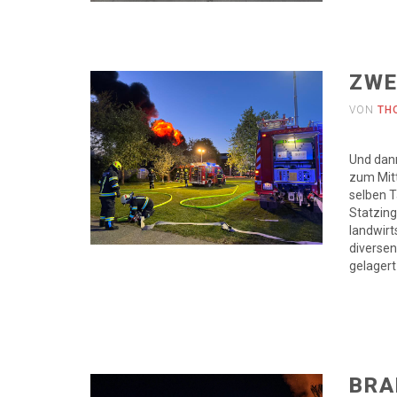
ZWE
VON
TH
Und dan
zum Mit
selben T
Statzing
landwirt
diversen
gelagert
BRA