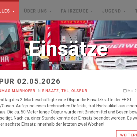
LLES
ÜBER UNS
FAHRZEUGE
JUGEND
Einsätze
PUR 02.05.2026
OMAS MAIRHOFER
IN
EINSATZ
,
THL
,
ÖLSPUR
Mai 2
ttag des 2. Mai beschäftigte eine Ölspur die Einsatzkräfte der FF St.
Gusen. Aufgrund eines technischen Defekts, trat Hydrauliköl aus eine
aus. Die ca. 50 Meter lange Ölspur wurde mit Bindemittel und Besen be
seitigt. Nach ca. einer Stunde konnte der Einsatz beendet werden. Es w
der sechste Einsatz innerhalb der letzten zwei Wochen!
WEITER