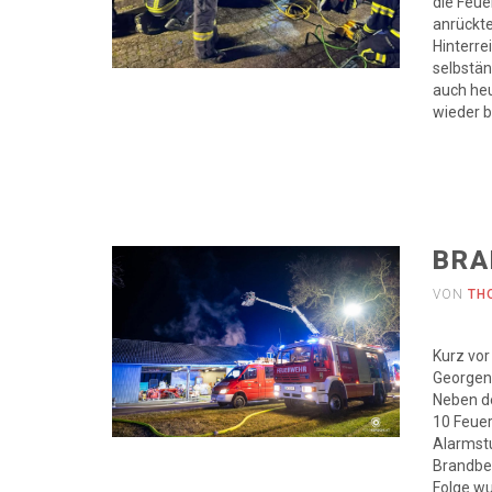
die Feu
anrückte
Hinterre
selbstän
auch heu
wieder 
BRA
VON
TH
Kurz vor
Georgen/
Neben de
10 Feuer
Alarmst
Brandbe
Folge wu