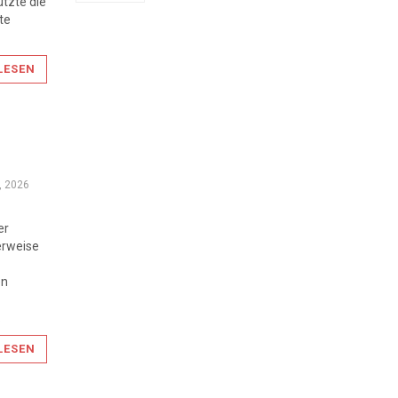
tzte die
te
LESEN
, 2026
er
erweise
en
.
LESEN