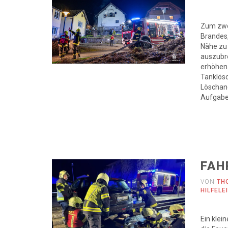
Zum zwei
Brandes,
Nähe zu 
auszubre
erhöhen
Tanklösc
Löschang
Aufgabe 
FAH
VON
TH
HILFELE
Ein klei