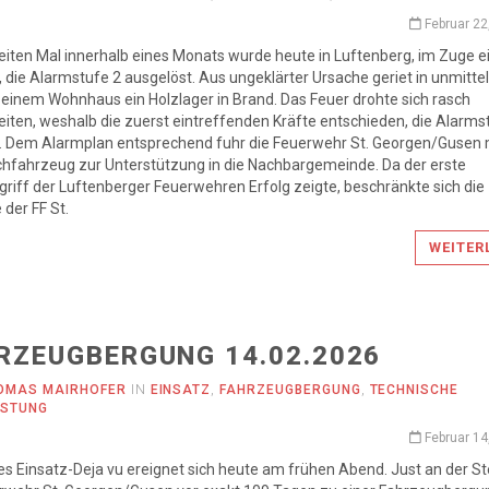
Februar 22
ten Mal innerhalb eines Monats wurde heute in Luftenberg, im Zuge e
 die Alarmstufe 2 ausgelöst. Aus ungeklärter Ursache geriet in unmitte
einem Wohnhaus ein Holzlager in Brand. Das Feuer drohte sich rasch
iten, weshalb die zuerst eintreffenden Kräfte entschieden, die Alarms
. Dem Alarmplan entsprechend fuhr die Feuerwehr St. Georgen/Gusen
hfahrzeug zur Unterstützung in die Nachbargemeinde. Da der erste
riff der Luftenberger Feuerwehren Erfolg zeigte, beschränkte sich die
der FF St.
WEITER
RZEUGBERGUNG 14.02.2026
OMAS MAIRHOFER
IN
EINSATZ
,
FAHRZEUGBERGUNG
,
TECHNISCHE
ISTUNG
Februar 14
nes Einsatz-Deja vu ereignet sich heute am frühen Abend. Just an der St