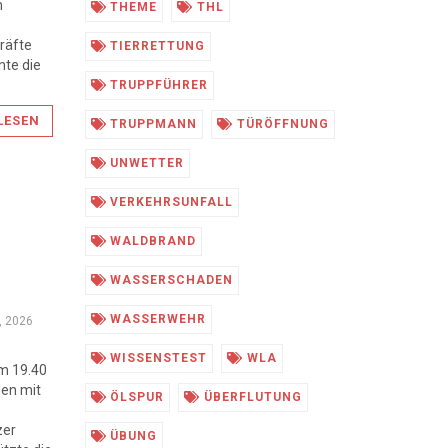
m
THEME
THL
räfte
TIERRETTUNG
nte die
TRUPPFÜHRER
LESEN
TRUPPMANN
TÜRÖFFNUNG
UNWETTER
VERKEHRSUNFALL
WALDBRAND
WASSERSCHADEN
WASSERWEHR
2, 2026
WISSENSTEST
WLA
m 19.40
den mit
ÖLSPUR
ÜBERFLUTUNG
zer
ÜBUNG