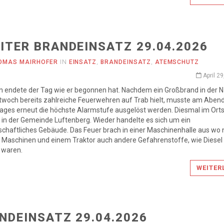
ITER BRANDEINSATZ 29.04.2026
OMAS MAIRHOFER
IN
EINSATZ
,
BRANDEINSATZ
,
ATEMSCHUTZ
April 2
n endete der Tag wie er begonnen hat. Nachdem ein Großbrand in der 
twoch bereits zahlreiche Feuerwehren auf Trab hielt, musste am Aben
ages erneut die höchste Alarmstufe ausgelöst werden. Diesmal im Orts
 in der Gemeinde Luftenberg. Wieder handelte es sich um ein
schaftliches Gebäude. Das Feuer brach in einer Maschinenhalle aus wo
 Maschinen und einem Traktor auch andere Gefahrenstoffe, wie Diesel
 waren.
WEITER
NDEINSATZ 29.04.2026