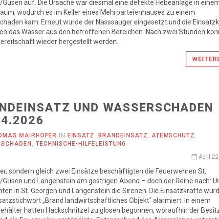
/Gusen auf. Die Ursache war diesmal eine defekte Hebeanlage in eine
raum, wodurch es im Keller eines Mehrparteienhauses zu einem
chaden kam. Erneut wurde der Nasssauger eingesetzt und die Einsatzk
ten das Wasser aus den betroffenen Bereichen. Nach zwei Stunden kon
ereitschaft wieder hergestellt werden.
WEITER
NDEINSATZ UND WASSERSCHADEN
04.2026
OMAS MAIRHOFER
IN
EINSATZ
,
BRANDEINSATZ
,
ATEMSCHUTZ
,
RSCHADEN
,
TECHNISCHE-HILFELEISTUNG
April 2
ner, sondern gleich zwei Einsätze beschäftigten die Feuerwehren St.
/Gusen und Langenstein am gestrigen Abend – doch der Reihe nach: U
nten in St. Georgen und Langenstein die Sirenen. Die Einsatzkräfte wur
atzstichwort „Brand landwirtschaftliches Objekt“ alarmiert. In einem
ehälter hatten Hackschnitzel zu glosen begonnen, woraufhin der Besit