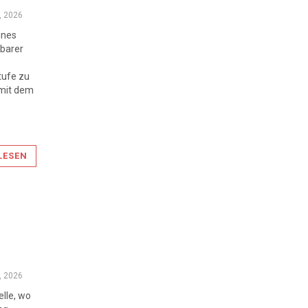
, 2026
ines
lbarer
tufe zu
 mit dem
LESEN
, 2026
elle, wo