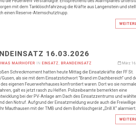
d die Feuerwehr verständigte. Entsprechend des Alarmplanes unterstü
eorgen mit dem Tanklöschfahrzeug die Kräfte aus Langenstein und stell
ich einen Reserve-Atemschutztrupp.
WEITER
NDEINSATZ 16.03.2026
OMAS MAIRHOFER
IN
EINSATZ
,
BRANDEINSATZ
März 16
oßen Schreckmoment hatten heute Mittag die Einsatzkräfte der FF St.
Gusen, als sie mit dem Einsatzstichwort “Brand im Dachbereich” und d
 des eigenen Feuerwehrhauses konfrontiert waren. Dort wo sie normal
ahren, galt es jetzt rasch zu Helfen. Polizeibeamte bemerkten eine
twicklung bei der PV-Anlage am Dach des Einsatzzentrums und wählt
 den Notruf. Aufgrund der Einsatzmeldung wurde auch die Freiwillige
r Mauthausen mit der TMB und dem Bohrlöschgerät „Drill X“ alarmiert
WEITER