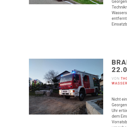
Georgen
Technik
Wassers
entfern
Einsatzb
BRA
22.
VON
TH
WASSE
Nicht ei
Georgen
Uhr ertö
dem Eins
Vorratsb