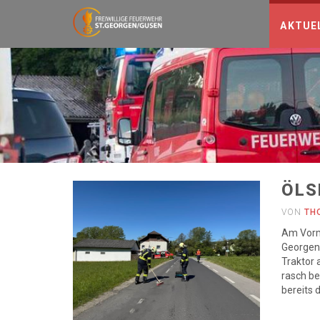
AKTUE
Einsätze
-
zur
Hauptseite
ÖLS
VON
TH
Am Vormi
Georgen/
Traktor 
rasch be
bereits 