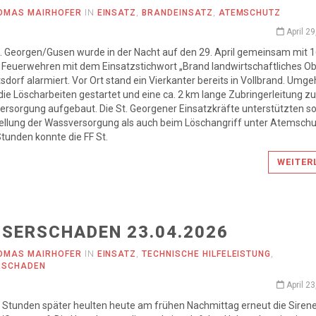
OMAS MAIRHOFER
IN
EINSATZ
,
BRANDEINSATZ
,
ATEMSCHUTZ
April 2
t. Georgen/Gusen wurde in der Nacht auf den 29. April gemeinsam mit 
Feuerwehren mit dem Einsatzstichwort „Brand landwirtschaftliches Ob
sdorf alarmiert. Vor Ort stand ein Vierkanter bereits in Vollbrand. Umg
ie Löscharbeiten gestartet und eine ca. 2 km lange Zubringerleitung zu
rsorgung aufgebaut. Die St. Georgener Einsatzkräfte unterstützten s
ellung der Wassversorgung als auch beim Löschangriff unter Atemschu
 Stunden konnte die FF St.
WEITER
SERSCHADEN 23.04.2026
OMAS MAIRHOFER
IN
EINSATZ
,
TECHNISCHE HILFELEISTUNG
,
RSCHADEN
April 2
 Stunden später heulten heute am frühen Nachmittag erneut die Sirenen