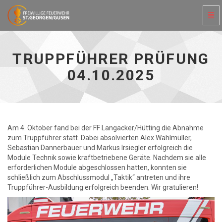
Navi
ein-
Truppführer
Prüfung
04.10.2025
TRUPPFÜHRER PRÜFUNG
-
zur
04.10.2025
Hauptseite
Am 4. Oktober fand bei der FF Langacker/Hütting die Abnahme
zum Truppführer statt. Dabei absolvierten Alex Wahlmüller,
Sebastian Dannerbauer und Markus Irsiegler erfolgreich die
Module Technik sowie kraftbetriebene Geräte. Nachdem sie alle
erforderlichen Module abgeschlossen hatten, konnten sie
schließlich zum Abschlussmodul „Taktik“ antreten und ihre
Truppführer-Ausbildung erfolgreich beenden. Wir gratulieren!