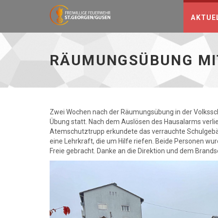
AKTUE
Räumungsübung
Mittelschule
22.10.2025
RÄUMUNGSÜBUNG MIT
-
zur
Hauptseite
Zwei Wochen nach der Räumungsübung in der Volksschu
Übung statt. Nach dem Auslösen des Hausalarms verlie
Atemschutztrupp erkundete das verrauchte Schulgebä
eine Lehrkraft, die um Hilfe riefen. Beide Personen w
Freie gebracht. Danke an die Direktion und dem Brand