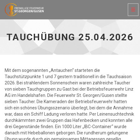
Navi
ein-
Tauchübung
25.04.2026
-
TAUCHÜBUNG 25.04.2026
zur
Hauptseite
Mit dem sogenannten „Antauchen“ starteten die
Tauchstützpunkte 1 und 7 gestern traditionell in die Tauchsaison
2026. Bei strahlendem Sonnenschein waren zahlreiche Taucher
von sieben Tauchgruppen zu Gast bei der Betriebsfeuerwehr Linz
AG im Handelshafen. Die Feuerwehr St. Georgen/Gusen stellte
sieben Taucher. Die Kameraden der Betriebsfeuerwehr hatten
sich ein schönes Übungsszenario überlegt, bei dem die Annahme
war, dass ein Schiff Ladung verloren hatte. Per Leinensuchtechnik
durchkämmten zwei Gruppen das Hafenbecken und konnten alle
drei Gegenstände finden. Ein 1000 Liter „IBC-Container“ wurde
danach mit Hebeballonen geborgen. Die rundherum gelungene
Übung wurde durch ein gemeinsames Mittagessen gesellig