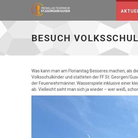
AKTUE
Besuch
Volksschule
04.05.2023
BESUCH VOLKSSCHULE
-
zur
Hauptseite
Was kann man am Florianitag Besseres machen, als di
Volksschulkinder und statteten der FF St. Georgen/G
der Feuerwehrmänner. Wasserspiele inklusive einer k
ab. Vielleicht sieht man sich ja wieder – wer weiß, sc