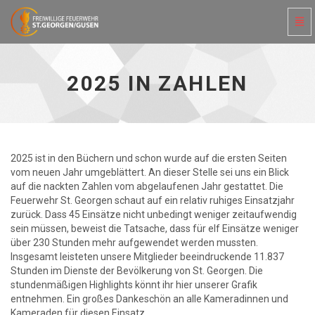
Navi
ein-
2025
in
Zahlen
2025 IN ZAHLEN
-
zur
Hauptseite
2025 ist in den Büchern und schon wurde auf die ersten Seiten
vom neuen Jahr umgeblättert. An dieser Stelle sei uns ein Blick
auf die nackten Zahlen vom abgelaufenen Jahr gestattet. Die
Feuerwehr St. Georgen schaut auf ein relativ ruhiges Einsatzjahr
zurück. Dass 45 Einsätze nicht unbedingt weniger zeitaufwendig
sein müssen, beweist die Tatsache, dass für elf Einsätze weniger
über 230 Stunden mehr aufgewendet werden mussten.
Insgesamt leisteten unsere Mitglieder beeindruckende 11.837
Stunden im Dienste der Bevölkerung von St. Georgen. Die
stundenmäßigen Highlights könnt ihr hier unserer Grafik
entnehmen. Ein großes Dankeschön an alle Kameradinnen und
Kameraden für diesen Einsatz.