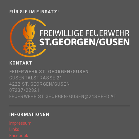
FÜR SIE IM EINSATZ!
KONTAKT
FEUERWEHR ST. GEORGEN/GUSEN
GUSENTALSTRASSE 21
4222 ST. GEORGEN/GUSEN
07237/228211
FEUERWEHR.ST.GEORGEN-GUSEN@24SPEED.AT
INFORMATIONEN
Impressum
Links
Facebook