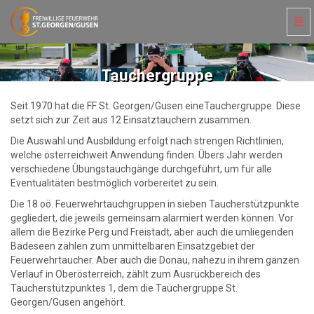
Navi
ein-
Tauchergruppe
-
zur
Tauchergruppe
Hauptseite
Seit 1970 hat die FF St. Georgen/Gusen eineTauchergruppe. Diese
setzt sich zur Zeit aus 12 Einsatztauchern zusammen.
Die Auswahl und Ausbildung erfolgt nach strengen Richtlinien,
welche österreichweit Anwendung finden. Übers Jahr werden
verschiedene Übungstauchgänge durchgeführt, um für alle
Eventualitäten bestmöglich vorbereitet zu sein.
Die 18 oö. Feuerwehrtauchgruppen in sieben Taucherstützpunkte
gegliedert, die jeweils gemeinsam alarmiert werden können. Vor
allem die Bezirke Perg und Freistadt, aber auch die umliegenden
Badeseen zählen zum unmittelbaren Einsatzgebiet der
Feuerwehrtaucher. Aber auch die Donau, nahezu in ihrem ganzen
Verlauf in Oberösterreich, zählt zum Ausrückbereich des
Taucherstützpunktes 1, dem die Tauchergruppe St.
Georgen/Gusen angehört.