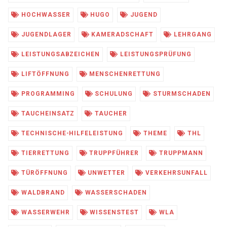
HOCHWASSER
HUGO
JUGEND
JUGENDLAGER
KAMERADSCHAFT
LEHRGANG
LEISTUNGSABZEICHEN
LEISTUNGSPRÜFUNG
LIFTÖFFNUNG
MENSCHENRETTUNG
PROGRAMMING
SCHULUNG
STURMSCHADEN
TAUCHEINSATZ
TAUCHER
TECHNISCHE-HILFELEISTUNG
THEME
THL
TIERRETTUNG
TRUPPFÜHRER
TRUPPMANN
TÜRÖFFNUNG
UNWETTER
VERKEHRSUNFALL
WALDBRAND
WASSERSCHADEN
WASSERWEHR
WISSENSTEST
WLA