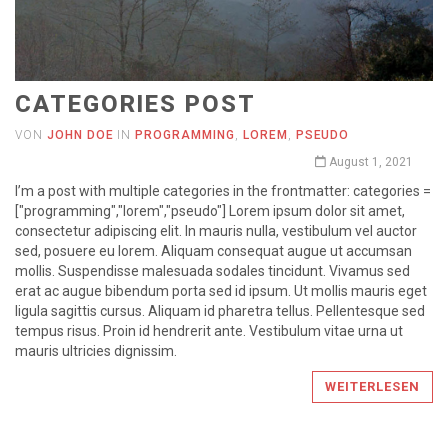
CATEGORIES POST
VON
JOHN DOE
IN
PROGRAMMING
,
LOREM
,
PSEUDO
August 1, 2021
I’m a post with multiple categories in the frontmatter: categories =
["programming","lorem","pseudo"] Lorem ipsum dolor sit amet,
consectetur adipiscing elit. In mauris nulla, vestibulum vel auctor
sed, posuere eu lorem. Aliquam consequat augue ut accumsan
mollis. Suspendisse malesuada sodales tincidunt. Vivamus sed
erat ac augue bibendum porta sed id ipsum. Ut mollis mauris eget
ligula sagittis cursus. Aliquam id pharetra tellus. Pellentesque sed
tempus risus. Proin id hendrerit ante. Vestibulum vitae urna ut
mauris ultricies dignissim.
WEITERLESEN