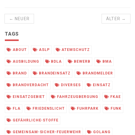
← NEUER
ÄLTER →
TAGS
ABOUT
ASLP
ATEMSCHUTZ
AUSBILDUNG
BDLA
BEWERB
BMA
BRAND
BRANDEINSATZ
BRANDMELDER
BRANDVERDACHT
DIVERSES
EINSATZ
EINSATZGEBIET
FAHRZEUGBERGUNG
FKAE
FLA
FRIEDENSLICHT
FUHRPARK
FUNK
GEFÄHRLICHE-STOFFE
GEMEINSAM-SICHER-FEUERWEHR
GOLANG