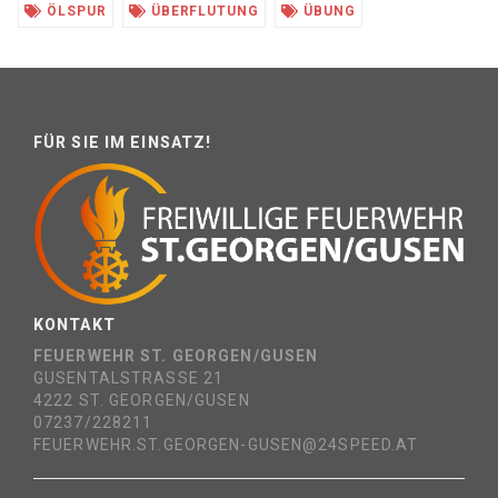
ÖLSPUR
ÜBERFLUTUNG
ÜBUNG
FÜR SIE IM EINSATZ!
KONTAKT
FEUERWEHR ST. GEORGEN/GUSEN
GUSENTALSTRASSE 21
4222 ST. GEORGEN/GUSEN
07237/228211
FEUERWEHR.ST.GEORGEN-GUSEN@24SPEED.AT