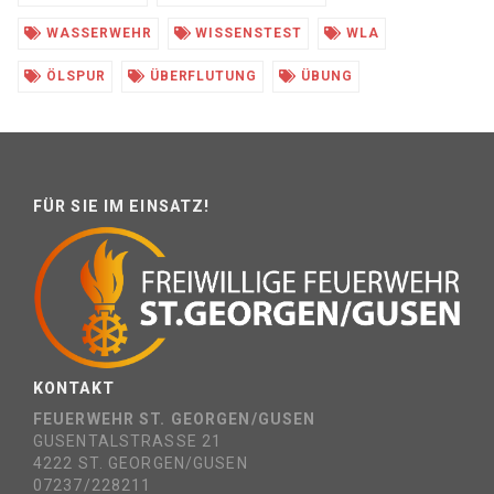
WASSERWEHR
WISSENSTEST
WLA
ÖLSPUR
ÜBERFLUTUNG
ÜBUNG
FÜR SIE IM EINSATZ!
KONTAKT
FEUERWEHR ST. GEORGEN/GUSEN
GUSENTALSTRASSE 21
4222 ST. GEORGEN/GUSEN
07237/228211