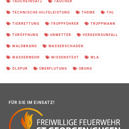
TAUCHEINSATZ
TAUCHER
TECHNISCHE-HILFELEISTUNG
THEME
THL
TIERRETTUNG
TRUPPFÜHRER
TRUPPMANN
TÜRÖFFNUNG
UNWETTER
VERKEHRSUNFALL
WALDBRAND
WASSERSCHADEN
WASSERWEHR
WISSENSTEST
WLA
ÖLSPUR
ÜBERFLUTUNG
ÜBUNG
FÜR SIE IM EINSATZ!