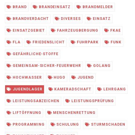
BRAND
BRANDEINSATZ
BRANDMELDER
BRANDVERDACHT
DIVERSES
EINSATZ
EINSATZGEBIET
FAHRZEUGBERGUNG
FKAE
FLA
FRIEDENSLICHT
FUHRPARK
FUNK
GEFÄHRLICHE-STOFFE
GEMEINSAM-SICHER-FEUERWEHR
GOLANG
HOCHWASSER
HUGO
JUGEND
JUGENDLAGER
KAMERADSCHAFT
LEHRGANG
LEISTUNGSABZEICHEN
LEISTUNGSPRÜFUNG
LIFTÖFFNUNG
MENSCHENRETTUNG
PROGRAMMING
SCHULUNG
STURMSCHADEN