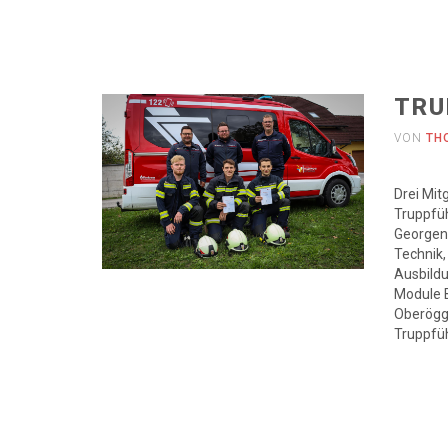
TRU
VON
TH
Drei Mit
Truppfüh
Georgen/
Technik,
Ausbildu
Module 
Oberögge
Truppfüh