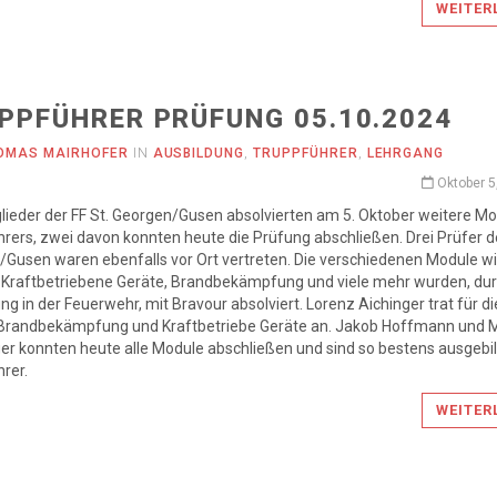
WEITER
PPFÜHRER PRÜFUNG 05.10.2024
OMAS MAIRHOFER
IN
AUSBILDUNG
,
TRUPPFÜHRER
,
LEHRGANG
Oktober 5
glieder der FF St. Georgen/Gusen absolvierten am 5. Oktober weitere M
rers, zwei davon konnten heute die Prüfung abschließen. Drei Prüfer de
Gusen waren ebenfalls vor Ort vertreten. Die verschiedenen Module w
 Kraftbetriebene Geräte, Brandbekämpfung und viele mehr wurden, dur
ng in der Feuerwehr, mit Bravour absolviert. Lorenz Aichinger trat für di
Brandbekämpfung und Kraftbetriebe Geräte an. Jakob Hoffmann und 
r konnten heute alle Module abschließen und sind so bestens ausgebi
rer.
WEITER