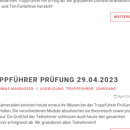
gesamten Truppführer mit Erfolg ab. Wir gratulieren Dominic Brandstett
und Tim Furtlehner herzlich!
WEITER
PPFÜHRER PRÜFUNG 29.04.2023
OMAS MAIRHOFER
IN
AUSBILDUNG
,
TRUPPFÜHRER
,
LEHRGANG
April 2
ameraden konnten heute erneut ihr Wissen bei der Truppführer Prüfun
tellen. Die verschiedenen Module absolvierten sie theoretisch sowie pr
our. Ein Großteil der Teilnehmer schlossen auch heute den gesamten
rer erfolgreich ab. Wir gratulieren allen Teilnehmern!