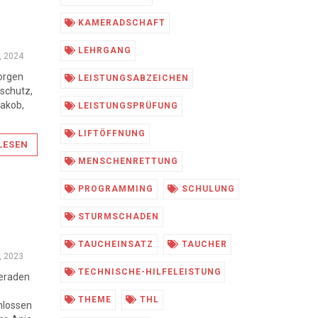
KAMERADSCHAFT
LEHRGANG
7, 2024
orgen
LEISTUNGSABZEICHEN
mschutz,
Jakob,
LEISTUNGSPRÜFUNG
LIFTÖFFNUNG
LESEN
MENSCHENRETTUNG
PROGRAMMING
SCHULUNG
STURMSCHADEN
TAUCHEINSATZ
TAUCHER
, 2023
TECHNISCHE-HILFELEISTUNG
eraden
THEME
THL
hlossen