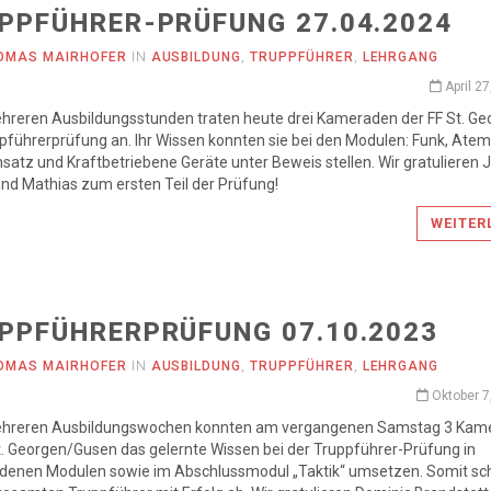
PPFÜHRER-PRÜFUNG 27.04.2024
OMAS MAIRHOFER
IN
AUSBILDUNG
,
TRUPPFÜHRER
,
LEHRGANG
April 2
hreren Ausbildungsstunden traten heute drei Kameraden der FF St. Ge
pführerprüfung an. Ihr Wissen konnten sie bei den Modulen: Funk, Ate
satz und Kraftbetriebene Geräte unter Beweis stellen. Wir gratulieren 
nd Mathias zum ersten Teil der Prüfung!
WEITER
PPFÜHRERPRÜFUNG 07.10.2023
OMAS MAIRHOFER
IN
AUSBILDUNG
,
TRUPPFÜHRER
,
LEHRGANG
Oktober 7
hreren Ausbildungswochen konnten am vergangenen Samstag 3 Kam
t. Georgen/Gusen das gelernte Wissen bei der Truppführer-Prüfung in
edenen Modulen sowie im Abschlussmodul „Taktik“ umsetzen. Somit sc