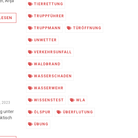
er, Anja
TIERRETTUNG
TRUPPFÜHRER
LESEN
TRUPPMANN
TÜRÖFFNUNG
UNWETTER
VERKEHRSUNFALL
WALDBRAND
WASSERSCHADEN
WASSERWEHR
WISSENSTEST
WLA
9, 2023
g unter
ÖLSPUR
ÜBERFLUTUNG
aktisch
ÜBUNG