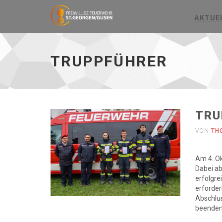
AKTUE
Truppführer
-
zur
TRUPPFÜHRER
Hauptseite
TRU
VON
TH
Am 4. Ok
Dabei ab
erfolgre
erforder
Abschlus
beenden.