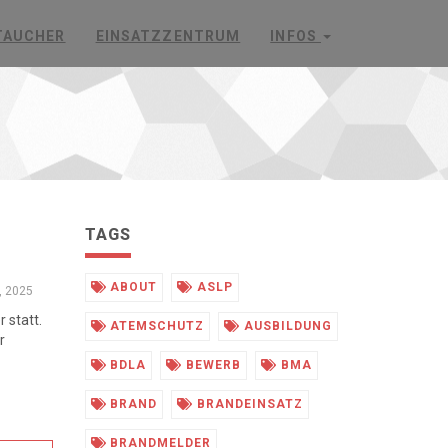
TAUCHER
EINSATZZENTRUM
INFOS
TAGS
ABOUT
ASLP
, 2025
 statt.
ATEMSCHUTZ
AUSBILDUNG
r
BDLA
BEWERB
BMA
BRAND
BRANDEINSATZ
BRANDMELDER