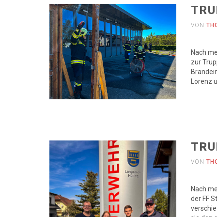
TRU
VON
TH
Nach me
zur Trup
Brandein
Lorenz u
TRU
VON
TH
Nach me
der FF S
verschi