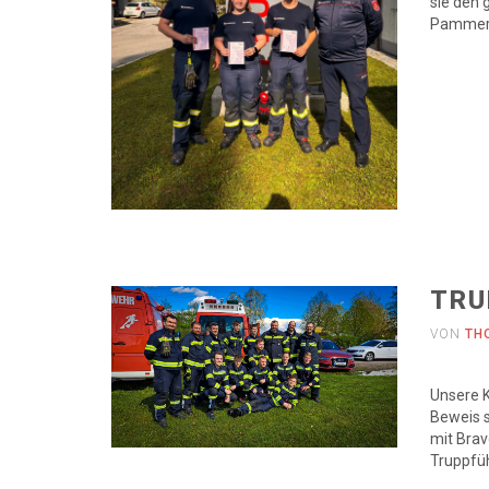
sie den 
Pammer 
TRU
VON
TH
Unsere K
Beweis s
mit Brav
Truppfüh