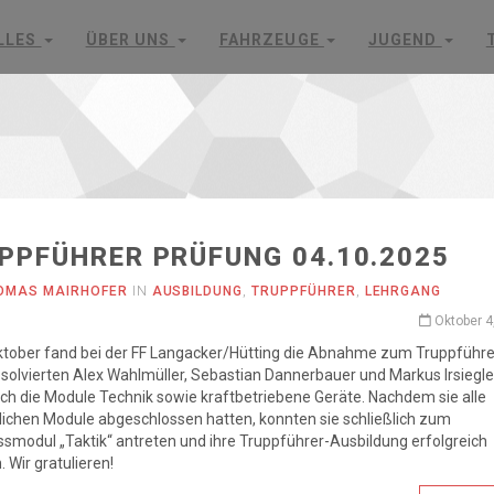
LLES
ÜBER UNS
FAHRZEUGE
JUGEND
PPFÜHRER PRÜFUNG 04.10.2025
OMAS MAIRHOFER
IN
AUSBILDUNG
,
TRUPPFÜHRER
,
LEHRGANG
Oktober 4
tober fand bei der FF Langacker/Hütting die Abnahme zum Truppführer
solvierten Alex Wahlmüller, Sebastian Dannerbauer und Markus Irsiegle
ich die Module Technik sowie kraftbetriebene Geräte. Nachdem sie alle
lichen Module abgeschlossen hatten, konnten sie schließlich zum
smodul „Taktik“ antreten und ihre Truppführer-Ausbildung erfolgreich
 Wir gratulieren!