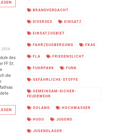
LESEN
BRANDVERDACHT
DIVERSES
EINSATZ
EINSATZGEBIET
FAHRZEUGBERGUNG
FKAE
, 2024
FLA
FRIEDENSLICHT
odule des
r FF St.
FUHRPARK
FUNK
ie
ch die
GEFÄHRLICHE-STOFFE
e
Mathias
GEMEINSAM-SICHER-
ldete
FEUERWEHR
GOLANG
HOCHWASSER
LESEN
HUGO
JUGEND
JUGENDLAGER