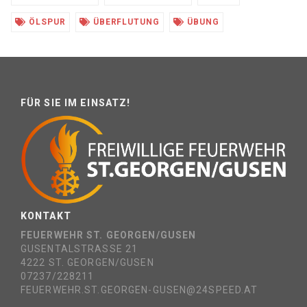
ÖLSPUR
ÜBERFLUTUNG
ÜBUNG
FÜR SIE IM EINSATZ!
KONTAKT
FEUERWEHR ST. GEORGEN/GUSEN
GUSENTALSTRASSE 21
4222 ST. GEORGEN/GUSEN
07237/228211
FEUERWEHR.ST.GEORGEN-GUSEN@24SPEED.AT