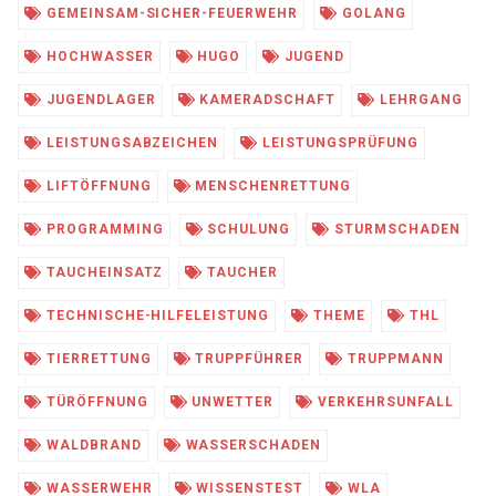
GEMEINSAM-SICHER-FEUERWEHR
GOLANG
HOCHWASSER
HUGO
JUGEND
JUGENDLAGER
KAMERADSCHAFT
LEHRGANG
LEISTUNGSABZEICHEN
LEISTUNGSPRÜFUNG
LIFTÖFFNUNG
MENSCHENRETTUNG
PROGRAMMING
SCHULUNG
STURMSCHADEN
TAUCHEINSATZ
TAUCHER
TECHNISCHE-HILFELEISTUNG
THEME
THL
TIERRETTUNG
TRUPPFÜHRER
TRUPPMANN
TÜRÖFFNUNG
UNWETTER
VERKEHRSUNFALL
WALDBRAND
WASSERSCHADEN
WASSERWEHR
WISSENSTEST
WLA