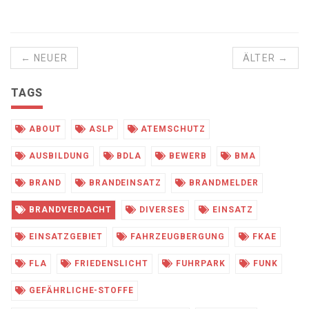
← NEUER
ÄLTER →
TAGS
ABOUT
ASLP
ATEMSCHUTZ
AUSBILDUNG
BDLA
BEWERB
BMA
BRAND
BRANDEINSATZ
BRANDMELDER
BRANDVERDACHT
DIVERSES
EINSATZ
EINSATZGEBIET
FAHRZEUGBERGUNG
FKAE
FLA
FRIEDENSLICHT
FUHRPARK
FUNK
GEFÄHRLICHE-STOFFE