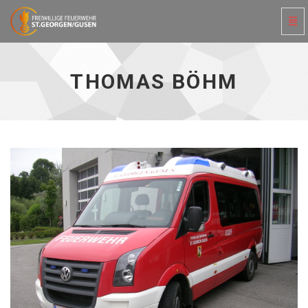
Navi
ein-
Thomas
Böhm
-
THOMAS BÖHM
zur
Hauptseite