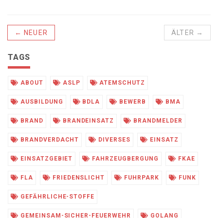
← NEUER
ÄLTER →
TAGS
ABOUT
ASLP
ATEMSCHUTZ
AUSBILDUNG
BDLA
BEWERB
BMA
BRAND
BRANDEINSATZ
BRANDMELDER
BRANDVERDACHT
DIVERSES
EINSATZ
EINSATZGEBIET
FAHRZEUGBERGUNG
FKAE
FLA
FRIEDENSLICHT
FUHRPARK
FUNK
GEFÄHRLICHE-STOFFE
GEMEINSAM-SICHER-FEUERWEHR
GOLANG