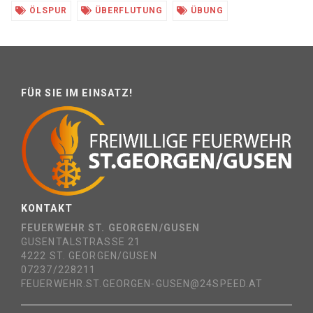
ÖLSPUR
ÜBERFLUTUNG
ÜBUNG
FÜR SIE IM EINSATZ!
KONTAKT
FEUERWEHR ST. GEORGEN/GUSEN
GUSENTALSTRASSE 21
4222 ST. GEORGEN/GUSEN
07237/228211
FEUERWEHR.ST.GEORGEN-GUSEN@24SPEED.AT