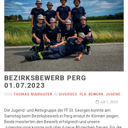
BEZIRKSBEWERB PERG
01.07.2023
VON
THOMAS MAIRHOFER
IN
DIVERSES
,
FLA
,
BEWERB
,
JUGEND
Juli 1, 2023
Die Jugend- und Aktivgruppe der FF St. Georgen konnte am
Samstag beim Bezirksbewerb in Perg erneut ihr Können zeigen.
Beide meisterten den Bewerb erfolgreich und unsere
Jugendgruppe konnte sich über 6 neue Abzeichen freuen. Für die