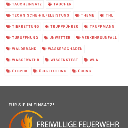
TAUCHEINSATZ
TAUCHER
TECHNISCHE-HILFELEISTUNG
THEME
THL
TIERRETTUNG
TRUPPFÜHRER
TRUPPMANN
TÜRÖFFNUNG
UNWETTER
VERKEHRSUNFALL
WALDBRAND
WASSERSCHADEN
WASSERWEHR
WISSENSTEST
WLA
ÖLSPUR
ÜBERFLUTUNG
ÜBUNG
FÜR SIE IM EINSATZ!