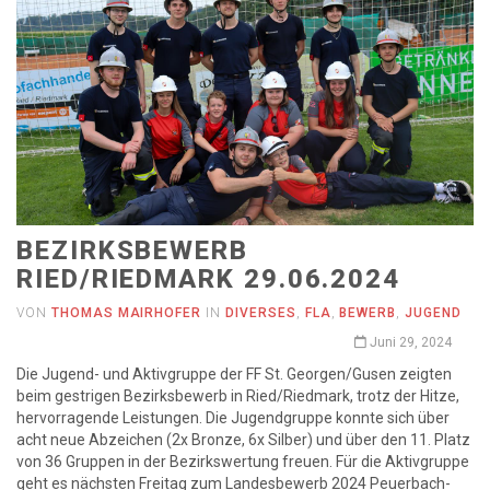
BEZIRKSBEWERB
RIED/RIEDMARK 29.06.2024
VON
THOMAS MAIRHOFER
IN
DIVERSES
,
FLA
,
BEWERB
,
JUGEND
Juni 29, 2024
Die Jugend- und Aktivgruppe der FF St. Georgen/Gusen zeigten
beim gestrigen Bezirksbewerb in Ried/Riedmark, trotz der Hitze,
hervorragende Leistungen. Die Jugendgruppe konnte sich über
acht neue Abzeichen (2x Bronze, 6x Silber) und über den 11. Platz
von 36 Gruppen in der Bezirkswertung freuen. Für die Aktivgruppe
geht es nächsten Freitag zum Landesbewerb 2024 Peuerbach-