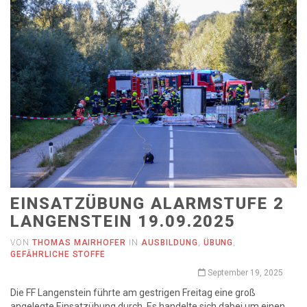
EINSATZÜBUNG ALARMSTUFE 2
LANGENSTEIN 19.09.2025
VON
THOMAS MAIRHOFER
IN
AUSBILDUNG
,
ÜBUNG
,
GEFÄHRLICHE STOFFE
September 19, 2025
Die FF Langenstein führte am gestrigen Freitag eine groß
angelegte Einsatzübung durch. Es handelte sich dabei um einen