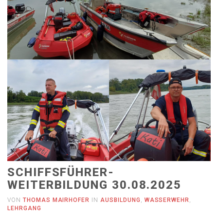
SCHIFFSFÜHRER-
WEITERBILDUNG 30.08.2025
VON
THOMAS MAIRHOFER
IN
AUSBILDUNG
,
WASSERWEHR
,
LEHRGANG