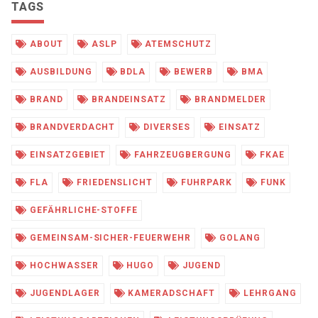
TAGS
ABOUT
ASLP
ATEMSCHUTZ
AUSBILDUNG
BDLA
BEWERB
BMA
BRAND
BRANDEINSATZ
BRANDMELDER
BRANDVERDACHT
DIVERSES
EINSATZ
EINSATZGEBIET
FAHRZEUGBERGUNG
FKAE
FLA
FRIEDENSLICHT
FUHRPARK
FUNK
GEFÄHRLICHE-STOFFE
GEMEINSAM-SICHER-FEUERWEHR
GOLANG
HOCHWASSER
HUGO
JUGEND
JUGENDLAGER
KAMERADSCHAFT
LEHRGANG