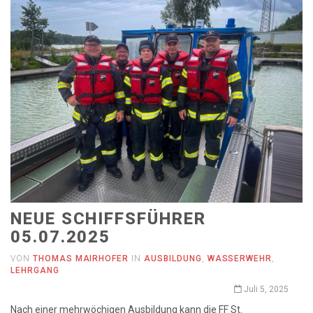
NEUE SCHIFFSFÜHRER
05.07.2025
VON
THOMAS MAIRHOFER
IN
AUSBILDUNG
,
WASSERWEHR
,
LEHRGANG
Juli 5, 2025
Nach einer mehrwöchigen Ausbildung kann die FF St.