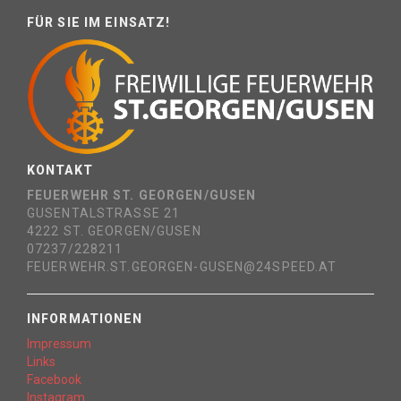
FÜR SIE IM EINSATZ!
KONTAKT
FEUERWEHR ST. GEORGEN/GUSEN
GUSENTALSTRASSE 21
4222 ST. GEORGEN/GUSEN
07237/228211
FEUERWEHR.ST.GEORGEN-GUSEN@24SPEED.AT
INFORMATIONEN
Impressum
Links
Facebook
Instagram